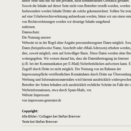
dieser Seite sind nur für den privaten, nicht kommerziellen Gebrauch gestattet.
Soweit die Inhalte auf dieser Seite nicht vom Betreiber erstellt wurden, werden 
Insbesondere werden Inhalte Dritter als solche gekennzeichnet. Sollten Sie tro
auf eine Urheberrechtsverletzung aufmerksam werden, bitten wir um einen e
von Rechtsverletzungen werden wir derartige Inhalte umgehend
entfernen.
Datenschutz:
Die Nutzung unserer
Webseite ist in der Regel ohne Angabe personenbezogener Daten möglich. Sow
Daten (beispielsweise Name, Anschrift oder eMail-Adressen) erhoben werden, 
dies, soweit möglich, stets auf freiwilliger Basis. Diese Daten werden ohne Ih
weitergegeben. Wir weisen darauf hin, dass die Datenübertragung im Internet
(z.B. bei der Kommunikation per E-Mail) Sicherheitslücken aufweisen kann. E
Zugriff durch Dritte ist nicht möglich. Der Nutzung von im Rahmen der
Impressumspflicht veröffentlichten Kontaktdaten durch Dritte zur Übersendung
Werbung und Informationsmaterialien wird hiermit ausdrücklich widersproche
Betreiber der Seiten behalten sich ausdrücklich rechtliche Schritte im Falle d
Werbeinformationen, etwa durch Spam-Mails, vor.
Website Impressum
von
impressum-generator.de
Copyright
:
Alle Bilder / Collagen bei Stefan Brenner
Texte bei Stefan Brenner